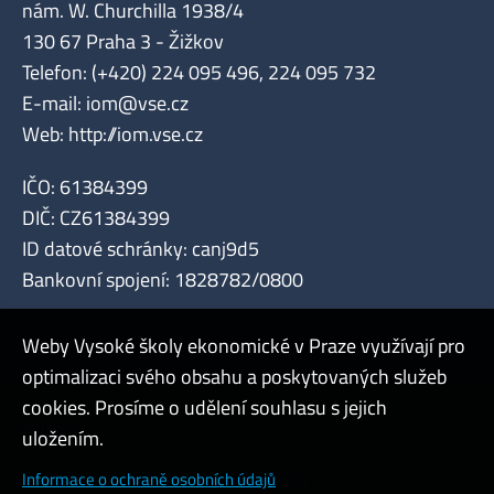
nám. W. Churchilla 1938/4
130 67 Praha 3 - Žižkov
Telefon: (+420) 224 095 496, 224 095 732
E-mail:
iom@vse.cz
Web:
http://iom.vse.cz
IČO: 61384399
DIČ: CZ61384399
ID datové schránky: canj9d5
Bankovní spojení: 1828782/0800
Weby Vysoké školy ekonomické v Praze využívají pro
optimalizaci svého obsahu a poskytovaných služeb
cookies. Prosíme o udělení souhlasu s jejich
Admin
uložením.
Cookies a ochrana osobních údajů
Informace o ochraně osobních údajů