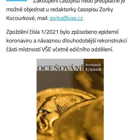
Zakoupení časopisu nebo předplatné je
možné objednat u redaktorky časopisu Zorky
Kocourkové, mail:
zorka@vse.cz
Zpoždění čísla 1/2021 bylo způsobeno epidemií
koronaviru a návaznou dlouhodobější rekonstrukcí
části místností VŠE včetně edičního oddělení.