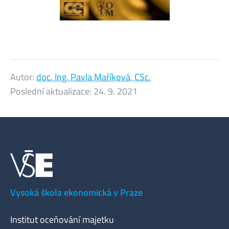
Autor:
doc. Ing. Pavla Maříková, CSc.
Poslední aktualizace:
24. 9. 2021
Vysoká škola ekonomická v Praze
Institut oceňování majetku