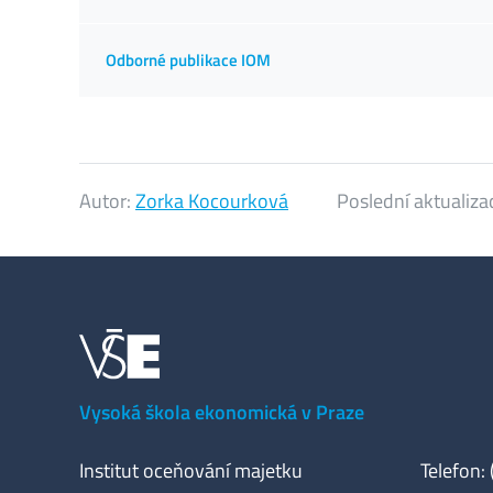
Odborné publikace IOM
Autor:
Zorka Kocourková
Poslední aktualiza
Vysoká škola ekonomická v Praze
Institut oceňování majetku
Telefon: