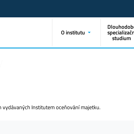
Dlouhodob
O institutu
specializačn
studium
ch vydávaných Institutem oceňování majetku.