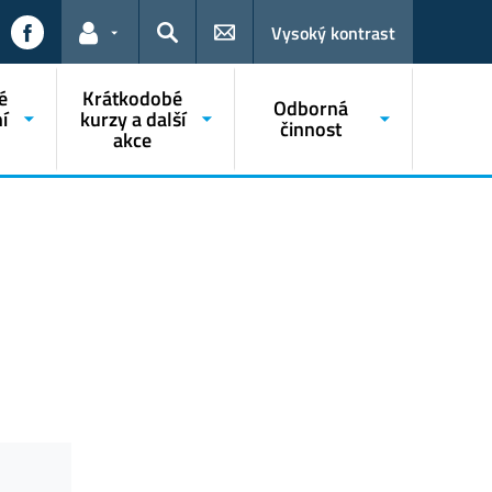
Vysoký kontrast
Odkazy pro uživatele
Hledat
é
Krátkodobé
Odborná
í
kurzy a další
činnost
akce