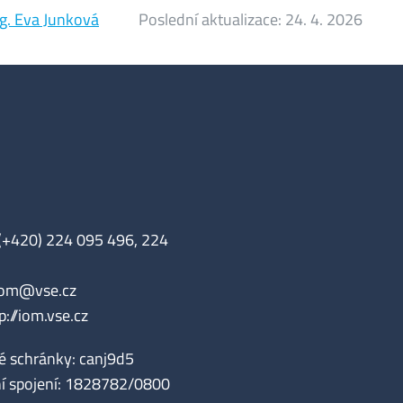
ng. Eva Junková
Poslední aktualizace:
24. 4. 2026
 (+420) 224 095 496, 224
iom@vse.cz
p://iom.vse.cz
é schránky: canj9d5
í spojení: 1828782/0800