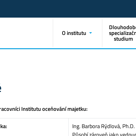
Dlouhodob
O institutu
specializačn
studium
é
racovníci Institutu oceňování majetku:
lka:
Ing. Barbora Rýdlová, Ph.D.
Působí zároveň jako vedou