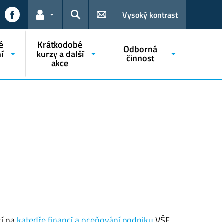
Vysoký kontrast
Odkazy pro uživatele
Hledat
é
Krátkodobé
Odborná
í
kurzy a další
činnost
akce
cí na
katedře financí a oceňování podniku
VŠE.