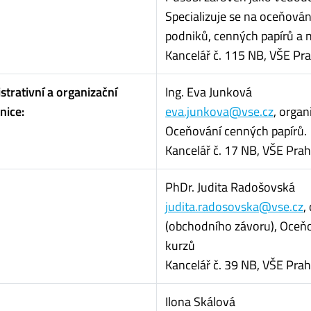
Specializuje se na oceňová
podniků, cenných papírů a
Kancelář č. 115 NB, VŠE Pr
strativní a organizační
Ing. Eva Junková
nice:
eva.junkova@vse.cz
, orga
Oceňování cenných papírů.
Kancelář č. 17 NB, VŠE Prah
PhDr. Judita Radošovská
judita.radosovska@vse.cz
,
(obchodního závoru), Oceň
kurzů
Kancelář č. 39 NB, VŠE Prah
Ilona Skálová