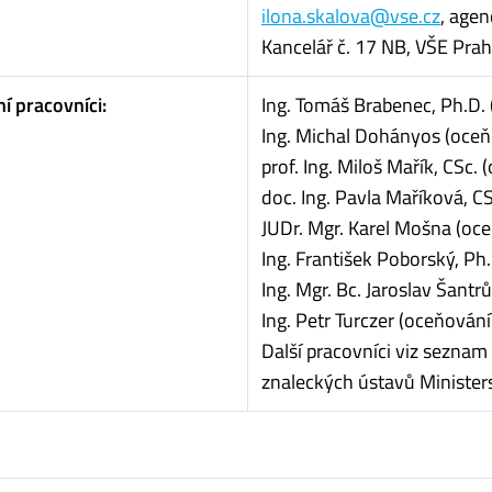
ilona.skalova@vse.cz
, age
Kancelář č. 17 NB, VŠE Prah
í pracovníci:
Ing. Tomáš Brabenec, Ph.D.
Ing. Michal Dohányos (oce
prof. Ing. Miloš Mařík, CSc.
doc. Ing. Pavla Maříková, C
JUDr. Mgr. Karel Mošna (oc
Ing. František Poborský, Ph
Ing. Mgr. Bc. Jaroslav Šant
Ing. Petr Turczer (oceňován
Další pracovníci viz seznam
znaleckých ústavů Minister