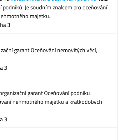
ní podniků. Je soudním znalcem pro oceňování
 nehmotného majetku.
aha 3
nizační garant Oceňování nemovitých věcí,
a 3
 organizační garant Oceňování podniku
ování nehmotného majetku a krátkodobých
a 3