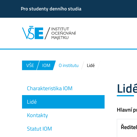
Pro studenty denního studia
VŠE
IOM
O institutu
Lidé
Lid
Charakteristika IOM
Lidé
Hlavní p
Kontakty
Ředite
Statut IOM