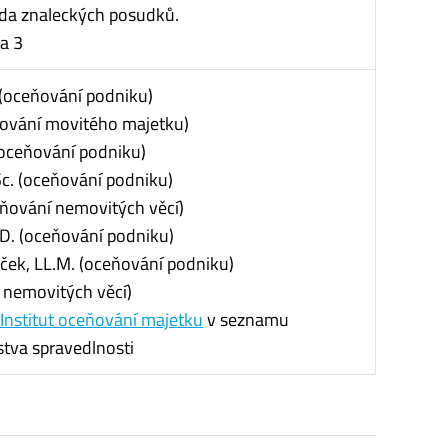
nda znaleckých posudků.
a 3
 (oceňování podniku)
ňování movitého majetku)
 (oceňování podniku)
Sc. (oceňování podniku)
eňování nemovitých věcí)
.D. (oceňování podniku)
růček, LL.M. (oceňování podniku)
í nemovitých věcí)
Institut oceňování majetku
v seznamu
stva spravedlnosti